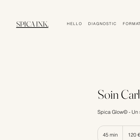
SPICA INK.
HELLO
DIAGNOSTIC
FORMAT
Soin Car
Spica Glow© - Un so
120
euros
45 min
4
120 