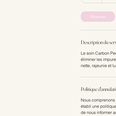
5
m
i
Réserver
n
Description du ser
Le soin Carbon Pee
éliminer les impure
nette, rajeunie et 
Politique d'annulat
Nous comprenons q
établi une politiq
de nous informer a