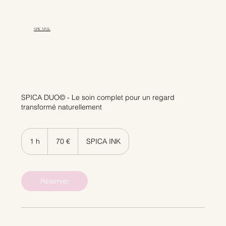
SPICA INK.
SPICA DUO© - Le soin complet pour un regard
transformé naturellement
70
euros
1 h
1
70 €
SPICA INK
Réserver