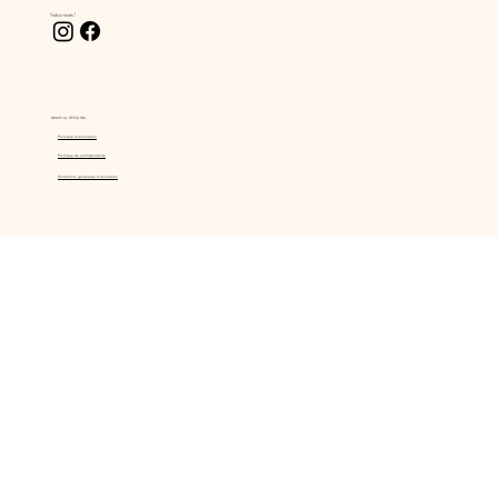
Suivez-nous !
©2025 by SPICA INK.
Politique d'annulation
Politique de confidentialité
Conditions générales d'utilisation