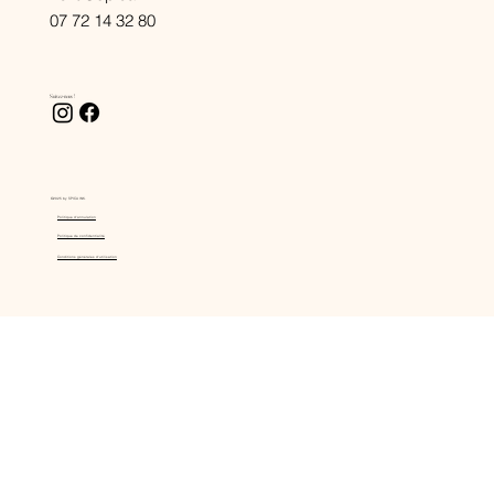
07 72 14 32 80
Suivez-nous !
©2025 by SPICA INK.
Politique d'annulation
Politique de confidentialité
Conditions générales d'utilisation