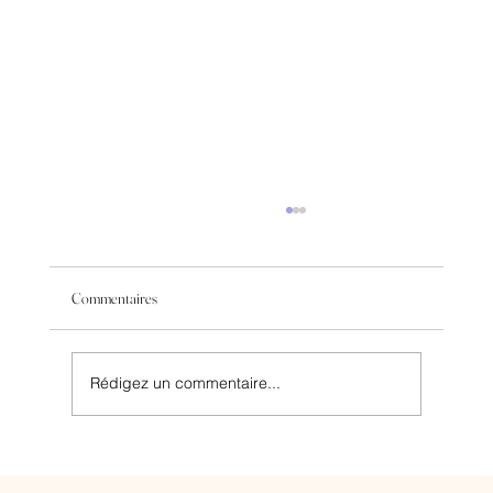
Commentaires
Rédigez un commentaire...
Détatouage à Marseille : ce que personne ne vous dit
vraiment